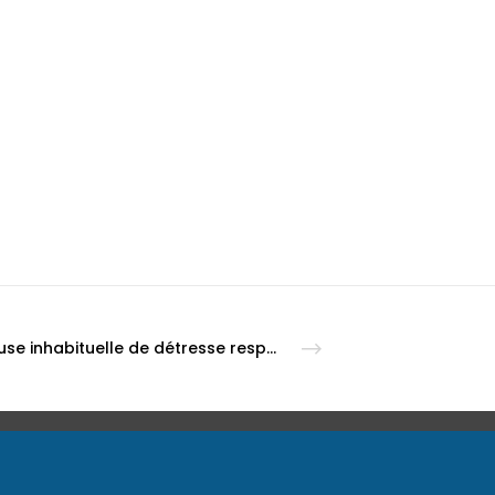
Une cause inhabituelle de détresse respiratoire: le Syndrome de Jeune
ACTUALITÉS