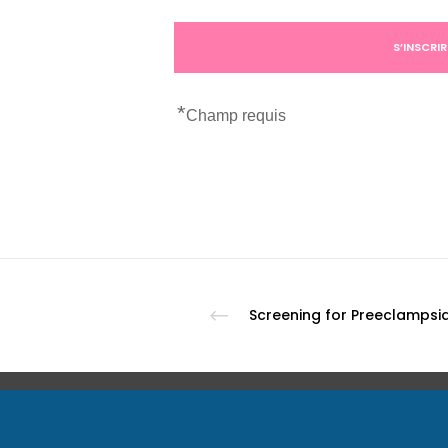
*
Champ requis
Screening for Preeclampsi
COORD