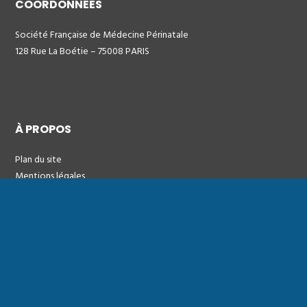
COORDONNÉES
Société Française de Médecine Périnatale
128 Rue La Boétie – 75008 PARIS
À PROPOS
Plan du site
Mentions légales
ACTUALITÉS
Toutes les actualités SFMP
Documentation scientifique