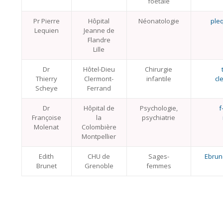
foetale
Pr Pierre
Hôpital
Néonatologie
pleq
Lequien
Jeanne de
Flandre
Lille
Dr
Hôtel-Dieu
Chirurgie
Thierry
Clermont-
infantile
cl
Scheye
Ferrand
Dr
Hôpital de
Psychologie,
f
Françoise
la
psychiatrie
Molenat
Colombière
Montpellier
Edith
CHU de
Sages-
Ebrun
Brunet
Grenoble
femmes