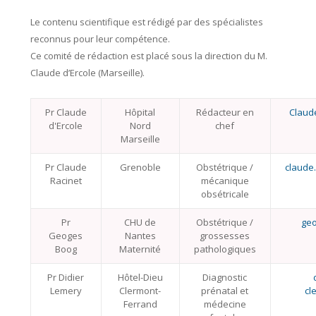
Le contenu scientifique est rédigé par des spécialistes
reconnus pour leur compétence.
Ce
comité de rédaction
est placé sous la direction du M.
Claude d’Ercole (Marseille).
Pr Claude
Hôpital
Rédacteur en
Claud
d'Ercole
Nord
chef
Marseille
Pr Claude
Grenoble
Obstétrique /
claude
Racinet
mécanique
obsétricale
Pr
CHU de
Obstétrique /
ge
Geoges
Nantes
grossesses
Boog
Maternité
pathologiques
Pr Didier
Hôtel-Dieu
Diagnostic
Lemery
Clermont-
prénatal et
cl
Ferrand
médecine