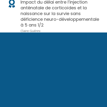
Impact du délai entre l’injection
anténatale de corticoïdes et la
naissance sur la survie sans
déficience neuro-développementale
à 5 ans 1/2
Claire Guérini
ACCOMPAGNEMENT DE LA GROSSESSE ET DU
TRAVAIL
Modification de l’hémodynamique et
de la gazométrie fœtale en cas
d’hypoxie associée à une infection en
comparaison à une hypoxie seule :
Étude chez le fœtus de brebis
Geoffroy Chevalier
POSTERS