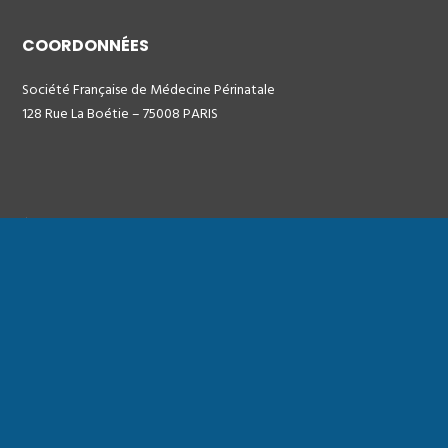
COORDONNÉES
Société Française de Médecine Périnatale
128 Rue La Boétie – 75008 PARIS
À PROPOS
Plan du site
Mentions légales
ACTUALITÉS