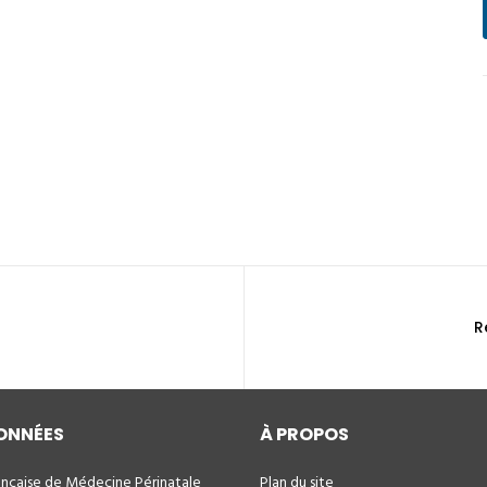
R
ONNÉES
À PROPOS
ançaise de Médecine Périnatale
Plan du site