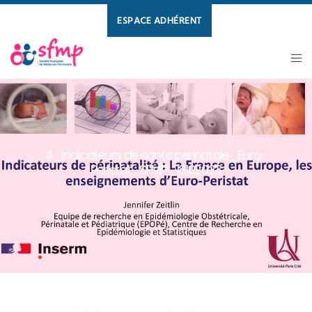
ESPACE ADHÉRENT
4_Indicateurs de sante perinatale_Euro-
Peristat_SFMP_18102023