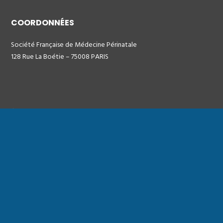
COORDONNÉES
Société Française de Médecine Périnatale
128 Rue La Boétie – 75008 PARIS
À PROPOS
Plan du site
Mentions légales
ACTUALITÉS