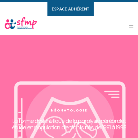
ESPACE ADHÉRENT
NÉONATOLOGIE
La forme dyskinétique de la paralysie cérébrale :
étude en population d’enfants nés de 1991 à 1998