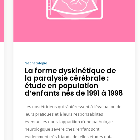
Néonatologie
La forme dyskinétique de
la paralysie cérébrale :
étude en population
d’enfants nés de 1991 à 1998
Les obstétriciens qui s’intéressent à l’évaluation de
leurs pratiques et à leurs responsabilités
éventuelles dans l’apparition d’une pathologie
neurologique sévère chez l’enfant sont
évidemment très friands de telles études qui…