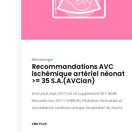
Néonatologie
Recommandations AVC
ischémique artériel néonat
>= 35 S.A.(AVCian)
Arch ped sept 2017 vol 24 supplément 9S1-9S68
Résumé nov 2017 / H BRUEL Pédiatrie néonatale et
surveillance continue Groupe Hospitalier du Havre
LIRE PLUS