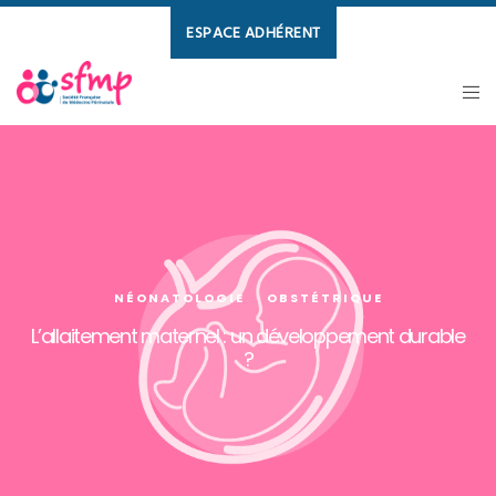
ESPACE ADHÉRENT
NÉONATOLOGIE
OBSTÉTRIQUE
L’allaitement maternel : un développement durable
?