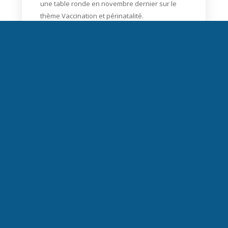
une table ronde en novembre dernier sur le
thème Vaccination et périnatalité.
LIRE PLUS
1
2
3